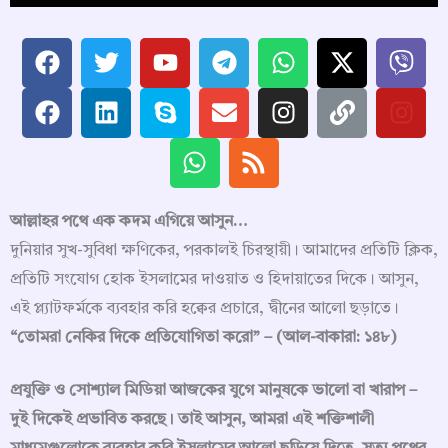
F
F
T
L
Y
S
W
T
E
R
W
I
X
L
V
I
a
a
w
i
o
k
h
e
n
s
h
n
-
i
i
n
c
c
i
n
u
y
a
l
v
s
a
s
t
n
b
s
e
e
t
k
t
p
t
e
e
t
t
w
k
e
t
b
b
t
e
u
e
s
g
l
s
a
i
r
a
o
o
e
d
b
a
r
o
a
g
t
g
o
o
r
i
e
p
a
p
p
r
t
r
k
k
n
p
m
e
p
a
e
a
আল্লাহর পথে এক কদম এগিয়ে আসুন…
m
r
m
দুনিয়ার সুখ-সুবিধা ক্ষণিকের, পরকালই চিরস্থায়ী। আমাদের প্রতিটি ক্লিক,
প্রতিটি সংযোগ হোক ইসলামের দাওয়াত ও হিদায়াতের দিকে। আসুন,
এই প্ল্যাটফর্মকে ব্যবহার করি হক্বের প্রচারে, দ্বীনের আলো ছড়াতে।
“তোমরা নেকির দিকে প্রতিযোগিতা করো” – (আল-বাকারা: ১৪৮)
প্রযুক্তি ও সোশ্যাল মিডিয়া আজকের যুগে মানুষকে ভালো বা খারাপ –
দুই দিকেই প্রভাবিত করছে। তাই আসুন, আমরা এই শক্তিশালী