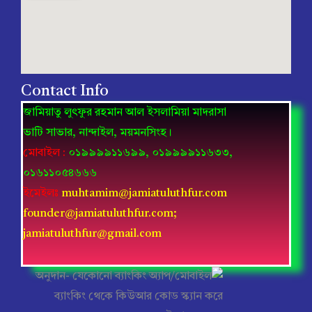
Contact Info
জামিয়াতু লুৎফুর রহমান আল ইসলামিয়া মাদরাসা
ভাটি সাভার, নান্দাইল, ময়মনসিংহ।
মোবাইল
:
০১৯৯৯৯১১৬৯৯, ০১৯৯৯৯১১৬৩৩,
০১৬১১০৫৪৬৬৬
ইমেইলঃ
muhtamim@jamiatuluthfur.com
founder@jamiatuluthfur.com;
jamiatuluthfur@gmail.com