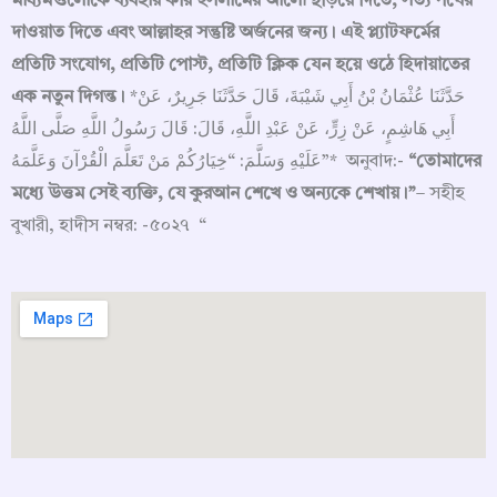
মাধ্যমগুলোকে ব্যবহার করি ইসলামের আলো ছড়িয়ে দিতে, সত্য পথের
দাওয়াত দিতে এবং আল্লাহর সন্তুষ্টি অর্জনের জন্য। এই প্ল্যাটফর্মের
প্রতিটি সংযোগ, প্রতিটি পোস্ট, প্রতিটি ক্লিক যেন হয়ে ওঠে হিদায়াতের
এক নতুন দিগন্ত।
*حَدَّثَنَا عُثْمَانُ بْنُ أَبِي شَيْبَةَ، قَالَ حَدَّثَنَا جَرِيرٌ، عَنْ
أَبِي هَاشِمٍ، عَنْ زِرٍّ، عَنْ عَبْدِ اللَّهِ، قَالَ: قَالَ رَسُولُ اللَّهِ صَلَّى اللَّهُ
عَلَيْهِ وَسَلَّمَ: “خِيَارُكُمْ مَنْ تَعَلَّمَ الْقُرْآنَ وَعَلَّمَهُ”* অনুবাদ:-
“তোমাদের
মধ্যে উত্তম সেই ব্যক্তি, যে কুরআন শেখে ও অন্যকে শেখায়।”
– সহীহ
বুখারী, হাদীস নম্বর: -৫০২৭ “