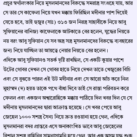
প্রচুর স্বর্ণালংকার নিয়ে মুসলমানদের বিরুদ্ধে সমরাস্ত্র সংগ্রহে যায়, আর
সে তার সে কাফেলা নিয়ে যখন মক্কায় ফিরিছিল মদীনার পাশ দিয়েই
যেতে হবে, তাই হুজুর (সাঃ) ৩১৩ জন নিরস্ত্র সাহাবীকে নিয়ে আবু
সুফিয়ানের বানিজ্য কাফেলাকে আটকাতে বের হলেন, যুদ্ধের নিয়তে
নয় বরং আবু সুফিয়ান যে সব অস্ত্র সস্ত্র মুসলমানদের বিরুদ্ধে ব্যবহারের
জন্য নিয়ে যাচ্ছিল তা আয়ত্বে নেয়ার নিয়তে বের হলেন।
এদিকে আবু সুফিয়ানও সতর্ক দৃষ্টি রাখছিল, সে একটি কুয়ার পাশে
উটের গোবর দেখল সে গোবর হাতে নিয়ে দেখল তাতে খেজুরের বিচি
এবং সে বুঝতে পারল এই উট মদীনার এবং সে আরো আঁচ করে নিল
মুহাম্মদ (দ) হয়ত তাকে পথে বাঁধা দিবে তাই সে রাস্তা পরিবতন করে
ফেলল এবং একজন অশ্বারোহিকে মক্কায় পাঠিয়ে দিল খবর দিল যে সে
মদীনায় মুসলমানদের দ্বারা আক্রান্ত হয়েছে। সে খবর পেয়ে আবু
জেহেল ১০০০ সশস্ত্র সৈন্য নিয়ে দ্রুত রওয়ানা হয়ে গেল, এদিকে
মুসলমানরা বদর প্রান্তরে এসে অনাকাংখিত ভাবে আবু জেহেলের
বিশাল সশস্ত্র বাহিনির সামনাসামনি হয়ে গেল, আর এক অসম যুদ্ধ শুরু