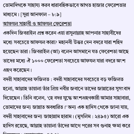
তোমাদিগকে সাহায্য করব ধারাবহিকভাবে আগত হাজার ফেরেশতার
মাধ্যমে। [সুরা আনফাল – ৮:৯]
আফযল সাহাবী ও আফযল ফেরেশতা
একদিন জিবরাইল প্রশ্ন করেন এয়া রাসুলাল্লাহ আপনার সাহাবীদের
মধ্যে সবচেয়ে আফযল কারা? মহানবী উত্তর দেন বদরে যারা শহিদ
হয়েছেন তারা। জিবরাইল (আ) বলেন আসমানে যত ফেরেশতা আছে
তাদের মধ্যে ঐ ১০০০ ফেরেশতা সবচেয়ে আফযল যারা বদরে অংশ
গ্রহণ করেছেন।
বদরী সাহাবাদের ফজিলত : বদরী সাহাবাদের সবচেয়ে বড় ফজিলত
হলো, আল্লাহ তায়ালা তাঁর প্রিয় নবীর জবানে তাদের জান্নাতের সুসংবাদ
দিয়েছেন। তিনি বলেন, ‘হে বদর যুদ্ধে অংশগ্রহণকারী আমার সাহাবারা,
তোমাদের জন্য জান্নাত অবধারিত।’ অন্য এক হাদিস থেকে জানা যায়,
বদরী সাহাবাদের জন্য জাহান্নাম হারাম। (মুসলিম : ২৪৯৫) আরো এক
হাদিস রয়েছে, আল্লাহ তায়ালা তাঁদের আগে পরের সব গুনাহ ক্ষমা করে