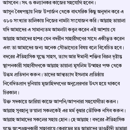
আসবেন। সৎ ও কল্যানকর কাজের সহযোগি হবেন।
আসুন বৈধপন্থায় নিজ উপার্জন থেকে বাৎসরিক কিছু অনুদান করে এ
৩১৩ সংখ্যার তালিকায় নিজের নামটা সংযোজন করি। আল্লাহ তায়ালা
যদি আমাদের এ সামান্যতম আমলটা কবুল করেন এই আশায় যে
আল্লাহ আমাদের হাশর যেন বদরীন সাহারীগণের সাথে একীভূত করেন
এবং তা আমাদের জন্য অনেক সৌভাগ্যের বিষয় বলে বিবেচিত হবে।
বদরের ঐতিহাসিক যুদ্ধে সাহস, ত্যাগ আর ঈমানী শক্তির বিরল দৃষ্টান্ত
স্থাপনকারী সাহাবীগণকে আল্লাহ তায়ালা মুসলিম উম্মাহর পক্ষ থেকে
উত্তম প্রতিদান করুন। তাদের আত্মত্যাগ ইসলাম প্রতিষ্ঠায়
নিবেদিতপ্রাণ দুনিয়ায় মুজাহিদগণের অনুপ্রেরণার উৎস হয়ে থাকবে
চিরকাল।
উক্ত সদকায়ে জারিয়া কাজে আপনি/আপনারা সহযোগীতা করূন।
আল্লাহ সুবহানু ত’য়ালা সকলকেই এর মর্ম বুঝার তৌফিক নসিব করুন।
আল্লাহ আমাদের সকলের সহায় হোন। হে আল্লাহ ! বদরের ঐতিহাসিক
যুদ্ধে অংশগ্রহণকারী সাহাবায়ে কেরামের মত আমাদের তাওহীদী তামান্না