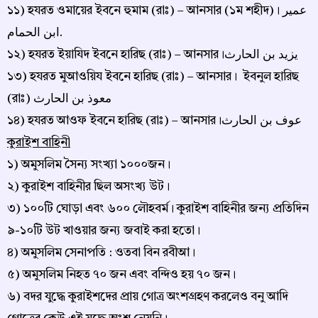
১১) হযরত ওমায়ের ইবনে হুমাম (রাঃ) – আনসার (১ম শহীদ)। عمير
ابن الحمام.
১২) হযরত ইয়াযিদ ইবনে হারিছ (রাঃ) – আনসার।يزيد بن الحارث
১৩) হযরত মুআওয়িয ইবনে হারিছ (রাঃ) – আনসার। ইবনুল হারিছ
(রাঃ) معوذ بن الحارث
১৪) হযরত আওফ ইবনে হারিছ (রাঃ) – আনসার।عوف بن الحارث
কুরাইশ বাহিনী
১) অমুসলিম সৈন্য সংখ্যা ১০০০জন।
২) কুরাইশ বাহিনীর ছিল অসংখ্য উট।
৩) ১০০টি ঘোড়া এবং ৬০০ লৌহবর্ম। কুরাইশ বাহিনীর জন্য প্রতিদিন
৯-১০টি উট খাওয়ার জন্য জবাই করা হতো।
৪) অমুসলিম সেনাপতি : ওতবা বিন রবীআ।
৫) অমুসলিম নিহত ৭০ জন এবং বন্দিও হয় ৭০ জন।
৬) বদর যুদ্ধে কুরাইশদের প্রায় গোত্র অংশগ্রহণ করলেও বনু আদি