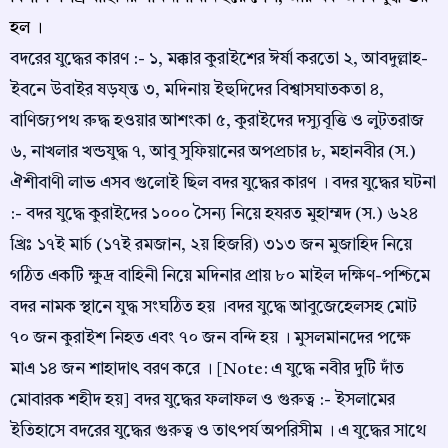
হল ।
বদরের যুদ্ধের কারণ :- ১, মক্কার কুরাইশের ঈর্ষা করতো ২, আবদুল্লাহ-
ইবনে উবাইর ষড়য্ন্ত ৩, মদিনায় ইহুদিদের বিশ্বাসঘাতকতা ৪,
বাণিজ্যপথ রুদ্ধ হওয়ার আশংকা ৫, কুরাইদের দস্যুবূত্তি ও লুটতরাজ
৬, নাখলার খন্ডযুদ্ধ ৭, আবু সুফিয়ানের অপপ্রচার ৮, মহানবীর (স.)
ঐশীবাণী লাভ এসব গুলোই ছিল বদর যুদ্ধের কারণ । বদর যুদ্ধের ঘটনা
:- বদর যুদ্ধে কুরাইদের ১০০০ সৈন্য নিয়ে হযরত মুহাম্মদ (স.) ৬২৪
খ্রিঃ ১৭ই মার্চ (১৭ই রমজান, ২য় হিজরি) ৩১৩ জন মুজাহিদ নিয়ে
গঠিত একটি ক্ষুদ্র বাহিনী নিয়ে মদিনার প্রায় ৮০ মাইল দক্ষিণ-পশ্চিমে
বদর নামক স্থানে যুদ্ধ সংঘঠিত হয় ।বদর যুদ্ধে আবুজেহেলসহ মোট
৭০ জন কুরাইশ নিহত এবং ৭০ জন বন্দি হয় । মুসলমানদের পক্ষে
মাএ ১৪ জন শাহাদাত্‍ বরণ করে । [Note: এ যুদ্ধে নবীর দুটি দাঁত
মোবারক শহীদ হয়] বদর যুদ্ধের ফলাফল ও গুরুত্ব :- ইসলামের
ইতিহাসে বদরের যুদ্ধের গুরুত্ব ও তাত্‍পর্য অপরিসীম । এ যুদ্ধের সাথে