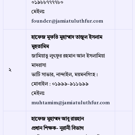
০১৯৮৮৭৭৭৭৮০
মেইলঃ
founder@jamiatuluthfur.com
হাফেজ মুফতি মুহাম্মাদ তাজুল ইসলাম
মুহতামিম
জামিয়াতু লুৎফুর রহমান আল ইসলামিয়া
মাদরাসা
২
ভাটি সাভার, নান্দাইল, ময়মনসিংহ।
মোবাইল : ০১৯৯৯-৯১১৬৯৯
মেইলঃ
muhtamim@jamiatuluthfur.com
হাফেজ মুহাম্মদ আবু রায়হান
প্রধান শিক্ষক- নুরানী বিভাগ