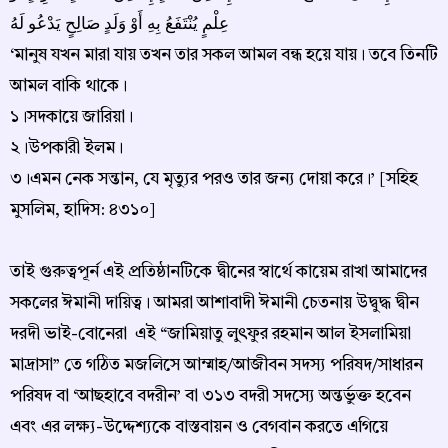
عِلْمٍ يُنْتَفَعُ بِهِ أَوْ وَلَدٍ صَالِحٍ يَدْعُو لَهُ
‘মানুষ যখন মারা যায় তখন তার সকল আমল বন্ধ হয়ে যায়। তবে তিনটি
আমল বাকি থাকে।
১।সদকায়ে জারিয়া।
২।উপকারী ইলম।
৩।এমন নেক সন্তান, যে মৃত্যুর পরও তার জন্য দোয়া করে।’ [সহিহ
মুসলিম, হাদিস: ৪৩১০]
তাই গুরুত্বপূর্ন এই প্রতিষ্ঠানটিকে দ্বীনের স্বার্থে কায়েম রাখা আমাদের
সকলের ঈমানী দায়িত্ব। আমরা আশাবাদী ঈমানী চেতনায় উদ্বুদ্ধ দ্বীন
দরদী ভাই-বোনেরা এই “জামিয়াতু লুৎফুর রহমান আল ইসলামিয়া
মাদ্রাসা” তে গঠিত মজলিসে আম্মাহ/আজীবন সদস্য পরিষদ/সাধারন
পরিষদ বা ‘আছহাবে বদরীন’ বা ৩১৩ বদরী সদস্যে অন্তর্ভুক্ত হবেন
এবং এর লক্ষ্য-উদ্দেশ্যকে বাস্তবায়ন ও বেগবান করতে এগিয়ে