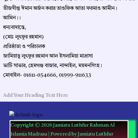
তীজদীপ্ত ঈমান অর্জন করার তাওফিক আতা ফরমাও আমীন।
আমিন।।
ধন্যবাদান্তে,
(মোঃ লুৎফুর রহমান)
প্রতিষ্ঠাতা ও পরিচালক
জামিয়াতু লুৎফুর রহমান আল ইসলামিয়া মাদ্রাসা
ভাটি সাভার, হেমগঞ্জ বাজার, নান্দাইল, ময়মনসিংহ।
মোবাইল- 01611-054666, 01999-911633
Add Your Heading Text Here
Copyright © 2026 Jamiatu Luthfur Rahman Al
Islamia Madrasa | Powered by Jamiatu Luthfur