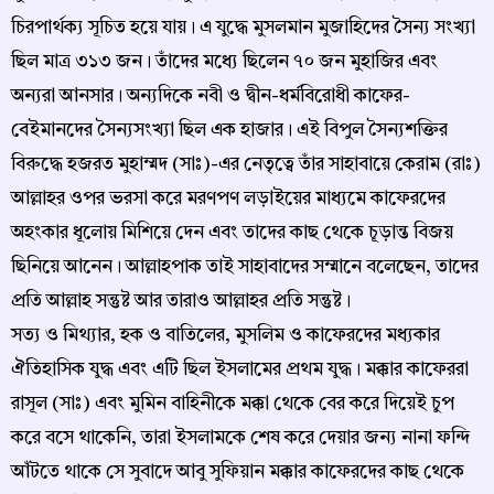
চিরপার্থক্য সূচিত হয়ে যায়। এ যুদ্ধে মুসলমান মুজাহিদের সৈন্য সংখ্যা
ছিল মাত্র ৩১৩ জন। তাঁদের মধ্যে ছিলেন ৭০ জন মুহাজির এবং
অন্যরা আনসার। অন্যদিকে নবী ও দ্বীন-ধর্মবিরোধী কাফের-
বেইমানদের সৈন্যসংখ্যা ছিল এক হাজার। এই বিপুল সৈন্যশক্তির
বিরুদ্ধে হজরত মুহাম্মদ (সাঃ)-এর নেতৃত্বে তাঁর সাহাবায়ে কেরাম (রাঃ)
আল্লাহর ওপর ভরসা করে মরণপণ লড়াইয়ের মাধ্যমে কাফেরদের
অহংকার ধূলোয় মিশিয়ে দেন এবং তাদের কাছ থেকে চূড়ান্ত বিজয়
ছিনিয়ে আনেন। আল্লাহপাক তাই সাহাবাদের সম্মানে বলেছেন, তাদের
প্রতি আল্লাহ সন্তুষ্ট আর তারাও আল্লাহর প্রতি সন্তুষ্ট।
সত্য ও মিথ্যার, হক ও বাতিলের, মুসলিম ও কাফেরদের মধ্যকার
ঐতিহাসিক যুদ্ধ এবং এটি ছিল ইসলামের প্রথম যুদ্ধ। মক্কার কাফেররা
রাসূল (সাঃ) এবং মুমিন বাহিনীকে মক্কা থেকে বের করে দিয়েই চুপ
করে বসে থাকেনি, তারা ইসলামকে শেষ করে দেয়ার জন্য নানা ফন্দি
আঁটতে থাকে সে সুবাদে আবু সুফিয়ান মক্কার কাফেরদের কাছ থেকে