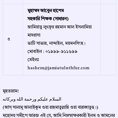
মুহাম্মদ আবেুল হাশেম
সহকারি শিক্ষক (সাধারন)
জামিয়াতু লুৎফুর রহমান আল ইসলামিয়া
মাদরাসা
৫
ভাটি সাভার, নান্দাইল, ময়মনসিংহ।
মোবাইল : ০১৯৯৯-৯১১৬৯৯
মেইলঃ
hashem@jamiatuluthfur.com
মুহতারাম!
السلام عليكم ورحمة الله وبركاته
(আস্ সালামু আলাইকুম ওয়া রাহমাতুল্লাহি ওয়া বারাকাতুহু।)
মহোদয় সমীপে আরজ এই যে, আমি নিম্নস্বাক্ষরকারী ইলম ও আমলের