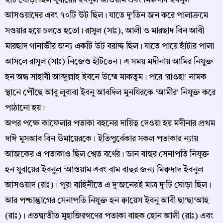
২টি ঘোড়া ছিল যুবায়ের ইবনুল আওয়াম এবং মিক্বদাদ ইবনুল
আসওয়াদের এবং ৭০টি উট ছিল। যাতে দু’তিন জন করে পালাক্রমে
সওয়ার হয়ে চলতে হতো। রাসূল (সাঃ), আলী ও মারছাদ বিন আবী
মারছাদ গানাভীর জন্য একটি উট বরাদ্দ ছিল। যাতে পায়ে হাঁটার পালা
আসলে রাসূল (সাঃ) নিজেও হাঁটতেন। এ সময় মদীনায় আমির নিযুক্ত
হন অন্ধ সাহাবী আব্দুল্লাহ ইবনে উম্মে মাকতূম। পরে ‘রাওহা’ নামক
স্থানে পৌঁছে আবু লুবাবা ইবনু আবদিল মুনযিরকে ‘আমীর’ নিযুক্ত করে
পাঠানো হয়।
অপর পক্ষে কাফেলার পতাকা বহনের দায়িত্ব দেওয়া হয় মদীনার প্রথম
দাঈ মুসআব বিন উমায়েরকে। ইতিপূর্বেকার সকল পতাকার ন্যায়
আজকের এ পতাকাও ছিল শ্বেত বর্ণের। ডান বাহুর সেনাপতি নিযুক্ত
হন যুবায়ের ইবনুল ‘আওয়াম এবং বাম বাহুর জন্য মিক্বদাদ ইবনুল
আসওয়াদ (রাঃ)। পুরা বাহিনীতে এ দু’জনেরই মাত্র দু’টি ঘোড়া ছিল।
আর পশ্চাদ্ভাগের সেনাপতি নিযুক্ত হন ক্বায়েস ইবনু আবী ছা‘ছা‘আহ
(রাঃ)। এতদ্ব্যতীত মুহাজিরগণের পতাকা বাহক হোন আলী (রাঃ) এবং