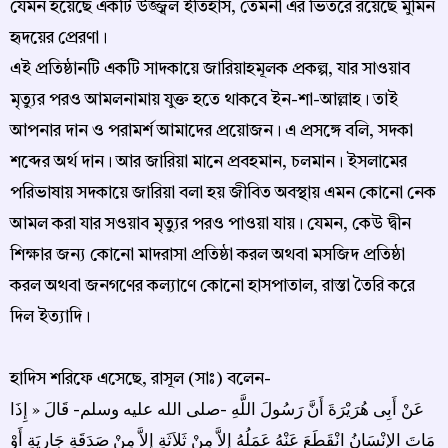
যেমন হয়েছে একটি উজ্জ্বল ইতিহাস, তেমনী এর ভিতরে রয়েছে মুমিন
হৃদয়ের প্রেরণা।
এই প্রতিষ্ঠানটি একটি সাদকায়ে জারিয়াহমূলক প্রকল্প, যার সাওয়াব
মৃত্যুর পরও আমলনামায় যুক্ত হতে থাকবে ইন-শা-আল্লাহ। তাই
আপনার দান ও পরামর্শ আমাদের প্রয়োজন। এ প্রসঙ্গে বলি, সদকা
শব্দের অর্থ দান। আর জারিয়া মানে প্রবহমান, চলমান। ইসলামের
পরিভাষায় সদকায়ে জারিয়া বলা হয় জীবিত অবস্থায় এমন কোনো নেক
আমল করা যার সওয়াব মৃত্যুর পরও পাওয়া যায়। যেমন, কেউ দ্বীন
শিক্ষার জন্য কোনো মাদরাসা প্রতিষ্ঠা করল অথবা মসজিদ প্রতিষ্ঠা
করল অথবা জনগণের কল্যাণে কোনো হাসপাতাল, রাস্তা তৈরি করে
দিল ইত্যাদি।
হাদিস শরিফে এসেছে, রাসূল (সাঃ) বলেন-
عَنْ أَبِى هُرَيْرَةَ أَنَّ رَسُولَ اللَّهِ -صلى الله عليه وسلم- قَالَ « إِذَا
مَاتَ الإِنْسَانُ انْقَطَعَ عَنْهُ عَمَلُهُ إِلاَّ مِنْ ثَلاَثَةٍ إِلاَّ مِنْ صَدَقَةٍ جَارِيَةٍ أَوْ