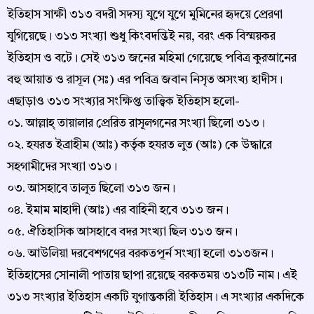
ইতিহাস সাক্ষী ৩১৩ বদরী সদস্য যুগে যুগে মুমিনের হৃদয়ে প্রেরণা
যুগিয়েছে। ৩১৩ সংখ্যা শুধু কিংবদন্তিই নয়, বরং এক বিস্ময়কর
ইতিহাস ও বটে। সেই ৩১৩ জনের মহিমা গেয়েছে পবিত্র কুরআনের
বহু আয়াত ও রাসূল (সঃ) এর পবিত্র জবান নিসৃত অসংখ্য হাদীস।
এছাড়াও ৩১৩ সংখ্যার সংক্ষিপ্ত তাত্ত্বিক ইতিহাস হলো-
০১. আল্লাহ্ তায়ালার প্রেরিত রাসূলগনের সংখ্যা ছিলো ৩১৩।
০২. হযরত ইব্রাহীম (আঃ) কর্তৃক হযরত লুত (আঃ) কে উদ্ধারে
সহগামীদের সংখ্যা ৩১৩।
০৩. আসহাবে তালূত ছিলো ৩১৩ জন।
০৪. ইমাম মাহাদী (আঃ) এর বাহিনী হবে ৩১৩ জন।
০৫. ঐতিহাসিক আসহাবে বদর সংখ্যা ছিল ৩১৩ জন।
০৬. আউলিয়া দরবেশগণের বরকতপূর্ন সংখ্যা হলো ৩১৩জন।
ইতিহাসের সোনালী পাতায় ছাপা রয়েছে বরকতময় ৩১৩টি নাম। এই
৩১৩ সংখ্যার ইতিহাস একটি যুগান্তকারী ইতিহাস। এ সংখ্যার একদিকে