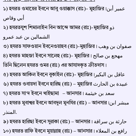
১) হযরত ওমায়ের ইবনে আবু ওয়াক্কাস (রাঃ)- মুহাজির।عمير أبن
أبي وقاص
২) হযরতযুশ শিমালাইন বিন আব্দে আমর (রাঃ)-মুহাজির ذو
الشمالين بن عبد عمرو
৩) হযরত সাফওয়ান ইবনেওয়াহব (রাঃ)-মুহাজির। صفوان بن وهب
৪) হযরত মাহজা ইবনে সালেহ (রাঃ)- মুহাজির। مهجع بن صالح
তিনি ছিলেন হযরত ওমর (রাঃ) এর আযাদকৃত ক্রীতদাস।
৫) হযরত আকিল ইবনে বুকাইল (রাঃ)- মুহাজির।عاقل بن البكير
৬) হযরত ওবায়দা ইবনে হারিছ (রাঃ) – মুহাজির عبيدة بن الحارث
৭) হযরত সা‘দ ইবনে খাইছামা – আনসার। سعد بن خيثمة
৮) হযরত মুবাশ্বর ইবনে আবদুল মুনযির (রাঃ) – আনসার।مبشر ابن
المنذر.
৯) হযরত হারিছা ইবনে সুরাকা (রাঃ) – আনসার। حارثة بن سراقة
১০) হযরত রাফি ইবনে মুয়াল্লাহ (রাঃ) – আনসার। رافع بن المعلاء