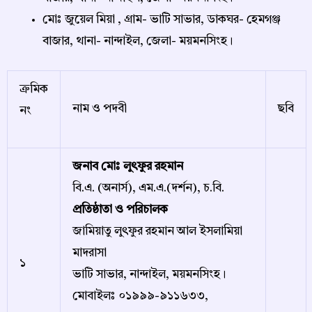
মোঃ জুয়েল মিয়া , গ্রাম- ভাটি সাভার, ডাকঘর- হেমগঞ্জ
বাজার, থানা- নান্দাইল, জেলা- ময়মনসিংহ।
ক্রমিক
নাম ও পদবী
ছবি
নং
জনাব মোঃ লুৎফুর রহমান
বি.এ. (অনার্স), এম.এ.(দর্শন), চ.বি.
প্রতিষ্ঠাতা ও পরিচালক
জামিয়াতু লুৎফুর রহমান আল ইসলামিয়া
মাদরাসা
১
ভাটি সাভার, নান্দাইল, ময়মনসিংহ।
মোবাইলঃ ০১৯৯৯-৯১১৬৩৩,