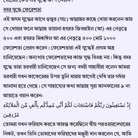
গোত্রের কেউ এই যুদ্ধে অংশ নেয়নি।
বদর যুদ্ধে ফেরেশতা
এই অসম যুদ্ধের আগে হুজুর (সাঃ) আল্লাহর কাছে দোয়া করলেন আর
সে দোয়ার ফলে আল্লাহ তায়ালা হযরত জিবরাইল (আ) এর নেতৃত্বে
৫০০ এবং হযরত মিকাঈল আ এর নেতৃত্বে ৫০০ মোট ১০০০
ফেরেশতা প্রেরণ করেন। ফেরেশতারা এই যুদ্ধেই প্রথম অস্ত্র
চালিয়েছেন। অন্যথায় ফেরেশতাদের কাজ যুদ্ধ বিগ্রহ নয়। কিন্তু বদর
যুদ্ধে তারা তরবারী চালিযেছেন সে জন্য বদরী সাহাবীরা বলেন আমরা
তরবারী যখন কাফেরেরর উপর তুলি মারার আগেই দেখি তার গর্দার
আলাদা হয়ে গেছে। সে সাহায্যের কথা আল্লাহ সুরা আনফালের ৯ নং
আয়াতে বয়ান করেন-
إِذْ تَسْتَغِيثُونَ رَبَّكُمْ فَاسْتَجَابَ لَكُمْ أَنِّي مُمِدُّكُم بِأَلْفٍ مِّنَ الْمَلآئِكَةِ
مُرْدِفِينَ
তোমরা যখন ফরিয়াদ করতে আরম্ভ করেছিলে স্বীয় পরওয়ারদেগারের
নিকট, তখন তিনি তোমাদের ফরিয়াদের মঞ্জুরী দান করলেন যে, আমি