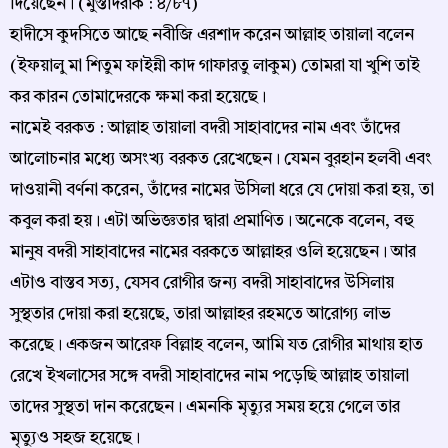
দিয়েছেন। (মুস্তাদরাক : ৪/৮৭)
হাদীসে কুদসিতে আছে নবীজি এরশাদ করেন আল্লাহ তায়ালা বলেন
(ইফয়ালু মা শিতুম ফাইন্নী কাদ গাফারতু লাকুম) তোমরা যা খুশি তাই
কর কারন তোমাদেরকে ক্ষমা করা হয়েছে।
নামেই বরকত : আল্লাহ তায়ালা বদরী সাহাবাদের নাম এবং তাঁদের
আলোচনার মধ্যে অসংখ্য বরকত রেখেছেন। যেমন বুরহান হলবী এবং
দাওয়ানী বর্ণনা করেন, তাঁদের নামের উসিলা ধরে যে দোয়া করা হয়, তা
কবুল করা হয়। এটা অভিজ্ঞতার দ্বারা প্রমাণিত। অনেকে বলেন, বহু
মানুষ বদরী সাহাবাদের নামের বরকতে আল্লাহর ওলি হয়েছেন। আর
এটাও বাস্তব সত্য, যেসব রোগীর জন্য বদরী সাহাবাদের উসিলায়
সুস্থতার দোয়া করা হয়েছে, তারা আল্লাহর রহমতে আরোগ্য লাভ
করেছে। একজন আরেফ বিল্লাহ বলেন, আমি যত রোগীর মাথায় হাত
রেখে ইখলাসের সঙ্গে বদরী সাহাবাদের নাম পড়েছি আল্লাহ তায়ালা
তাদের সুস্থতা দান করেছেন। এমনকি মৃত্যুর সময় হয়ে গেলে তার
মৃত্যুও সহজ হয়েছে।