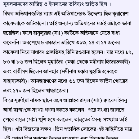
মুসলমানদের আস্তিত্ব ও ইসলামের ভবিষ্যত্‍ জড়িত ছিল ।
বিগত অভিযানগুলির ন্যায় এই অভিযানেরও উদ্দেশ্য ছিল কুরায়েশ
কাফেলাকে আটকানো। তাই অন্যান্য অভিযানের মতই এটাকে ভাবা
হয়েছিল। ফলে রাসূলুল্লাহ (সাঃ) কাউকে অভিযানে যেতে বাধ্য
করেননি। অবশেষে ৮ রমজান তারিখে ৩১৩, ১৪ বা ১৭ জনের
কাফেলা নিয়ে সাধারণ প্রস্তুতিসহ তিনি রওয়ানা হলেন। যার মধ্যে ৮২,
৮৩ বা ৮৬ জন ছিলেন মুহাজির (মক্কা থেকে মদীনায় হিজরতকারী)
এবং বাকীগণ ছিলেন আনছার (মদীনায় মক্কার মুহাজিরদেরকে
সাহায্যকারী)। আনছারগণের মধ্যে ৬১ জন ছিলেন আউস গোত্রের
এবং ১৭০ জন ছিলেন খাযরাজের।
বি’রে সুক্বইয়া নামক স্থানে এসে আল্লাহর রাসূল (সাঃ) ক্বায়েস ইবনু
আবী ছা‘ছা‘কে সংখ্যা গণনা করতে বললেন। পরে সংখ্যা জানতে
পেরে রাসূল (সাঃ) খুশি হয়ে বললেন, তালূতের সৈন্য সংখ্যাও তাই
ছিল। এটা বিজয়ের লক্ষণ। তিন শতাধিক লোকের এই বাহিনীতে মাত্র