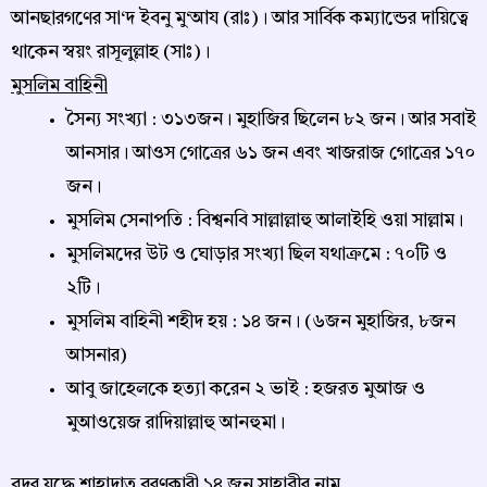
আনছারগণের সা‘দ ইবনু মু‘আয (রাঃ)। আর সার্বিক কম্যান্ডের দায়িত্বে
থাকেন স্বয়ং রাসূলুল্লাহ (সাঃ)।
মুসলিম বাহিনী
সৈন্য সংখ্যা : ৩১৩জন। মুহাজির ছিলেন ৮২ জন। আর সবাই
আনসার। আওস গোত্রের ৬১ জন এবং খাজরাজ গোত্রের ১৭০
জন।
মুসলিম সেনাপতি : বিশ্বনবি সাল্লাল্লাহু আলাইহি ওয়া সাল্লাম।
মুসলিমদের উট ও ঘোড়ার সংখ্যা ছিল যথাক্রমে : ৭০টি ও
২টি।
মুসলিম বাহিনী শহীদ হয় : ১৪ জন। (৬জন মুহাজির, ৮জন
আসনার)
আবু জাহেলকে হত্যা করেন ২ ভাই : হজরত মুআজ ও
মুআওয়েজ রাদিয়াল্লাহু আনহুমা।
বদর যুদ্ধে শাহাদাত বরণকারী ১৪ জন সাহাবীর নাম