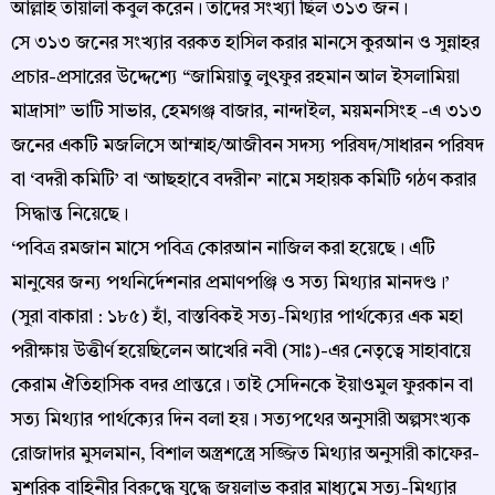
আল্লাহ তায়ালা কবুল করেন। তাদের সংখ্যা ছিল ৩১৩ জন।
সে ৩১৩ জনের সংখ্যার বরকত হাসিল করার মানসে কুরআন ও সুন্নাহর
প্রচার-প্রসারের উদ্দেশ্যে “জামিয়াতু লুৎফুর রহমান আল ইসলামিয়া
মাদ্রাসা” ভাটি সাভার, হেমগঞ্জ বাজার, নান্দাইল, ময়মনসিংহ -এ ৩১৩
জনের একটি মজলিসে আম্মাহ/আজীবন সদস্য পরিষদ/সাধারন পরিষদ
বা ‘বদরী কমিটি’ বা ‘আছহাবে বদরীন’ নামে সহায়ক কমিটি গঠণ করার
সিদ্ধান্ত নিয়েছে।
‘পবিত্র রমজান মাসে পবিত্র কোরআন নাজিল করা হয়েছে। এটি
মানুষের জন্য পথনির্দেশনার প্রমাণপঞ্জি ও সত্য মিথ্যার মানদণ্ড।’
(সুরা বাকারা : ১৮৫) হাঁ, বাস্তবিকই সত্য-মিথ্যার পার্থক্যের এক মহা
পরীক্ষায় উত্তীর্ণ হয়েছিলেন আখেরি নবী (সাঃ)-এর নেতৃত্বে সাহাবায়ে
কেরাম ঐতিহাসিক বদর প্রান্তরে। তাই সেদিনকে ইয়াওমুল ফুরকান বা
সত্য মিথ্যার পার্থক্যের দিন বলা হয়। সত্যপথের অনুসারী অল্পসংখ্যক
রোজাদার মুসলমান, বিশাল অস্ত্রশস্ত্রে সজ্জিত মিথ্যার অনুসারী কাফের-
মুশরিক বাহিনীর বিরুদ্ধে যুদ্ধে জয়লাভ করার মাধ্যমে সত্য-মিথ্যার