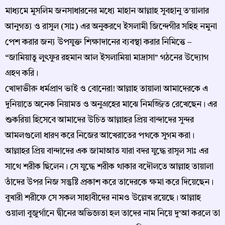
মাধ্যমে মুসলিম জনসাধারনের মধ্যে মাহান আল্লাহ সুবহানু ত’য়ালার
আনুগত্য ও রাসুল (সাঃ) এর অনুকরণে ইসলামী জিন্দেগীর সহিহ নমুনা
পেশ করার জন্য উপযুক্ত শিক্ষাদানের ব্যবস্থা করার নিমিত্তে –
“জামিয়াতু লুৎফুর রহমান আল ইসলামিয়া মাদ্রাসা” গঠনের উদ্যোগ
গ্রহণ করি।
খোদাভীরু ধর্মপ্রাণ ভাই ও বোনেরা! আল্লাহ তায়ালা আমাদেরকে এ
দুনিয়াতে অনেক নিয়ামত ও অনুগ্রহের মাঝে নিমজ্জিত রেখেছেন। এর
শুকরিয়া হিসেবে আমাদের উচিত আল্লাহর প্রিয় বান্দাদের সুন্দর
আমলগুলো ধারণ করে নিজের আখেরাতের পথকে সুগম করা।
আল্লাহর প্রিয় বান্দাদের এক জামাআত যারা বদর যুদ্ধে রাসূল সাঃ এর
সাথে শরীক ছিলেন। সে যুদ্ধে শরীক থাকার বদৌলতে আল্লাহ তায়ালা
তাঁদের উপর নিজ সন্তুষ্টি প্রকাশ করে তাদেরকে ক্ষমা করে দিয়েছেন।
বুখারী শরীফে সে সকল সাহাবীদের নামও উল্লেখ রয়েছে। আল্লাহ
ওয়ালা বুজুর্গানে দ্বীনের অভিজ্ঞতা হল তাদের নাম নিয়ে দু’আ করলে তা