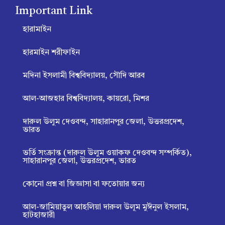
Important Link
k
k
n
a
m
p
p
e
e
a
m
r
m
হারামাইন
হারমাইন শরীফাইন
মদিনা ইসলামী বিশ্ববিদ্যালয়, সৌদি আরব
আল-আজহার বিশ্ববিদ্যালয়, কায়রো, মিশর
দারুল উলুম দেওবন্দ, সাহারানপুর জেলা, উত্তরপ্রদেশ,
ভারত
ভর্তি সংক্রান্ত (দারুল উলুম ওয়াকফ দেওবন্দ সম্পর্কিত),
সাহারানপুর জেলা, উত্তরপ্রদেশ, ভারত
কোনো প্রশ্ন বা জিজ্ঞাসা বা ফতোয়ার জন্য
আল-জামিয়াতুল আহলিয়া দারুল উলূম মুঈনুল ইসলাম,
হাটহাজারী