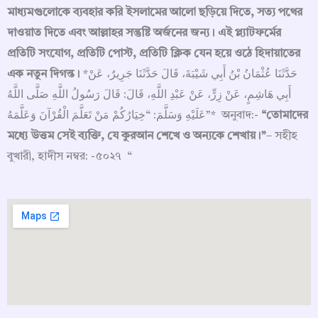
মাধ্যমগুলোকে ব্যবহার করি ইসলামের আলো ছড়িয়ে দিতে, সত্য পথের
দাওয়াত দিতে এবং আল্লাহর সন্তুষ্টি অর্জনের জন্য। এই প্ল্যাটফর্মের
প্রতিটি সংযোগ, প্রতিটি পোস্ট, প্রতিটি ক্লিক যেন হয়ে ওঠে হিদায়াতের
এক নতুন দিগন্ত।
*حَدَّثَنَا عُثْمَانُ بْنُ أَبِي شَيْبَةَ، قَالَ حَدَّثَنَا جَرِيرٌ، عَنْ
أَبِي هَاشِمٍ، عَنْ زِرٍّ، عَنْ عَبْدِ اللَّهِ، قَالَ: قَالَ رَسُولُ اللَّهِ صَلَّى اللَّهُ
عَلَيْهِ وَسَلَّمَ: “خِيَارُكُمْ مَنْ تَعَلَّمَ الْقُرْآنَ وَعَلَّمَهُ”* অনুবাদ:-
“তোমাদের
মধ্যে উত্তম সেই ব্যক্তি, যে কুরআন শেখে ও অন্যকে শেখায়।”
– সহীহ
বুখারী, হাদীস নম্বর: -৫০২৭ “