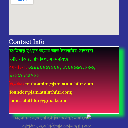
Contact Info
জামিয়াতু লুৎফুর রহমান আল ইসলামিয়া মাদরাসা
ভাটি সাভার, নান্দাইল, ময়মনসিংহ।
মোবাইল
:
০১৯৯৯৯১১৬৯৯, ০১৯৯৯৯১১৬৩৩,
০১৬১১০৫৪৬৬৬
ইমেইলঃ
muhtamim@jamiatuluthfur.com
founder@jamiatuluthfur.com;
jamiatuluthfur@gmail.com